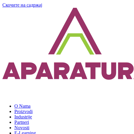
Скочите на садржај
O Nama
Proizvodi
Industrije
Partneri
Novosti
E-Learning