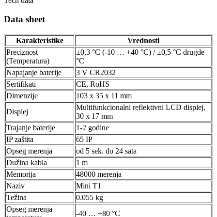
Tech data
Data sheet
Karakteristike
Vrednosti
Preciznost
±0,3 °C (-10 … +40 °C) / ±0,5 °C drugde
(Temperatura)
°C
Napajanje baterije
3 V CR2032
Sertifikati
CE, RoHS
Dimenzije
103 x 35 x 11 mm
Multifunkcionalni reflektivni LCD displej,
Displej
30 x 17 mm
Trajanje baterije
1-2 godine
IP zaštita
65 IP
Opseg merenja
od 5 sek. do 24 sata
Dužina kabla
1 m
Memorija
48000 merenja
Naziv
Mini T1
Težina
0.055 kg
Opseg merenja
-40 … +80 °C