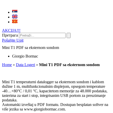
AKCIJA!!!
Претрага
Pošaljite Upit
Mini T1 PDF sa eksternom sondom
Giorgio Bormac
Home
»
Data Logeri
»
Mini T1 PDF sa eksternom sondom
Mini T1 temperaturni datalogger sa eksternom sondom i kablom
dužine 1 m, multifunkcionalnim displejom, opsegom temperature
-40…+80°C / 0,01 °C, kapacitetom memorije za 48.000 podataka,
tasterima za start i stop, integrisanim USB portom za preuzimanje
podataka.
Automatski izveštaj u PDF formatu. Dostupan besplatan softver na
više jezika sa www.giorgiobormac.com.