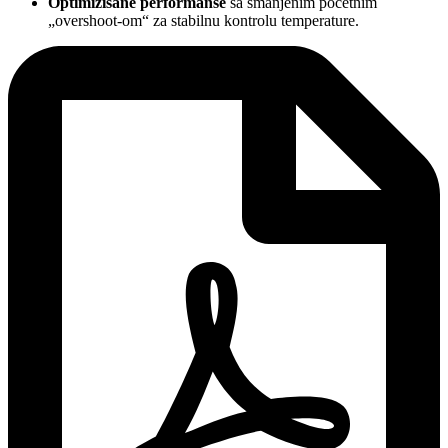
Optimizisane performanse
sa smanjenim početnim
„overshoot-om“ za stabilnu kontrolu temperature.