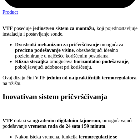
Product
VTF
poseduje
jedinstven sistem za montažu
, koji pojednostavljuje
instalaciju i postavljanje sonde.
Dvostruki mehanizam za pričvršćivanje
omogućava
precizno podešavanje visine
, obezbeđujući idealno
pozicioniranje u najčešće korišćenim posudama.
Klizna stezaljka
omogućava
horizontalno podešavanje
,
poboljšavajući udobnost pri korišćenju.
Ovaj dizajn čini
VTF jednim od najpraktičnijih termoregulatora
na tržištu.
Inovativan sistem pričvršćivanja
VTF
dolazi sa
ugrađenim digitalnim tajmerom
, omogućavajući
podešavanje
vremena rada do 24 sata i 59 minuta
.
Nakon isteka vremena, funkcija
termoregulacije se