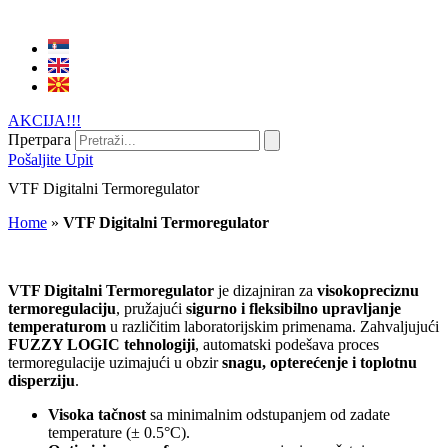
AKCIJA!!!
Претрага
Pošaljite Upit
VTF Digitalni Termoregulator
Home
»
VTF Digitalni Termoregulator
VTF Digitalni Termoregulator
je dizajniran za
visokopreciznu
termoregulaciju
, pružajući
sigurno i fleksibilno upravljanje
temperaturom
u različitim laboratorijskim primenama. Zahvaljujući
FUZZY LOGIC tehnologiji
, automatski podešava proces
termoregulacije uzimajući u obzir
snagu, opterećenje i toplotnu
disperziju
.
Visoka tačnost
sa minimalnim odstupanjem od zadate
temperature (± 0.5°C).