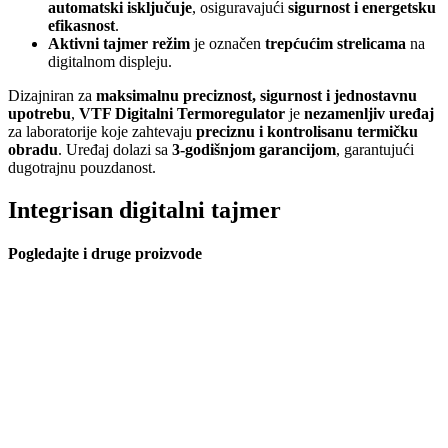
automatski isključuje
, osiguravajući
sigurnost i energetsku
efikasnost
.
Aktivni tajmer režim
je označen
trepćućim strelicama
na
digitalnom displeju.
Dizajniran za
maksimalnu preciznost, sigurnost i jednostavnu
upotrebu
,
VTF Digitalni Termoregulator
je
nezamenljiv uređaj
za laboratorije koje zahtevaju
preciznu i kontrolisanu termičku
obradu
. Uređaj dolazi sa
3-godišnjom garancijom
, garantujući
dugotrajnu pouzdanost.
Integrisan digitalni tajmer
Pogledajte i druge proizvode