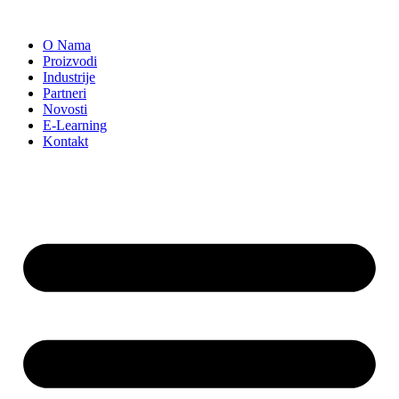
Скочите
на
O Nama
садржај
Proizvodi
Industrije
Partneri
Novosti
E-Learning
Kontakt