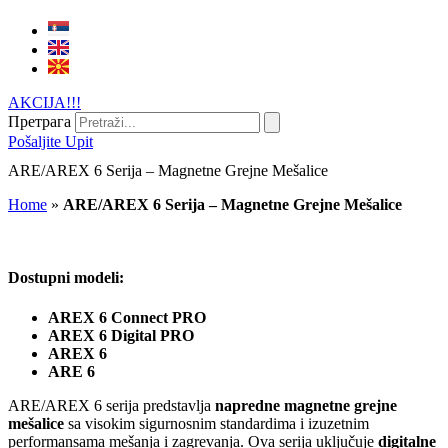
AKCIJA!!!
Претрага
Pošaljite Upit
ARE/AREX 6 Serija – Magnetne Grejne Mešalice
Home
»
ARE/AREX 6 Serija – Magnetne Grejne Mešalice
Dostupni modeli:
AREX 6 Connect PRO
AREX 6 Digital PRO
AREX 6
ARE 6
ARE/AREX 6 serija predstavlja
napredne magnetne grejne
mešalice
sa visokim sigurnosnim standardima i izuzetnim
performansama mešanja i zagrevanja. Ova serija uključuje
digitalne