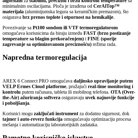
algoritam
za
stabilnu, preciznu i brzu kontrolu temperature
sa
minimalnim oscilacijama. Ploča je izrađena od
CerAlTop™
materijala
(aluminijumska legura sa keramičkim premazom), što
osigurava
brz prenos toplote i otpornost na hemikalije
.
Povezivanje sa
Pt100 sondom ili VTF termoregulatorom
omogućava korisnicima da biraju između
FAST (brzo postizanje
temperature sa blagim prekoračenjem)
i
FINE (sporije
zagrevanje sa optimizovanom preciznošću)
režima rada.
Napredna termoregulacija
AREX 6 Connect PRO omogućava
daljinsko upravljanje putem
VELP Ermes Cloud platforme
, pružajući
real-time monitoring i
kontrolu
putem računara, tableta ili mobilnog telefona.
OTA (Over-
the-Air) ažuriranja softvera
osiguravaju
uvek najnovije funkcije
i poboljšanja
.
Korisnici mogu
zaključati instrument
za dodatnu sigurnost, dok
tajmer i auto-reverz funkcija
omogućavaju optimizaciju procesa
mešanja i automatizaciju laboratorijskih zadataka.
Pametno korisničko iskustvo