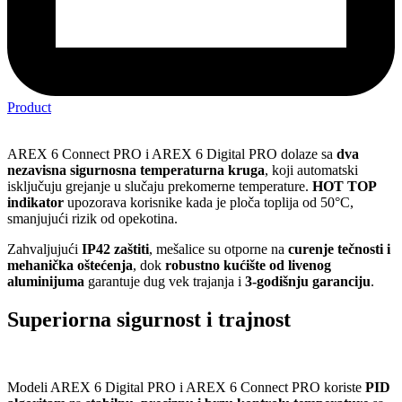
Product
AREX 6 Connect PRO i AREX 6 Digital PRO dolaze sa
dva
nezavisna sigurnosna temperaturna kruga
, koji automatski
isključuju grejanje u slučaju prekomerne temperature.
HOT TOP
indikator
upozorava korisnike kada je ploča toplija od 50°C,
smanjujući rizik od opekotina.
Zahvaljujući
IP42 zaštiti
, mešalice su otporne na
curenje tečnosti i
mehanička oštećenja
, dok
robustno kućište od livenog
aluminijuma
garantuje dug vek trajanja i
3-godišnju garanciju
.
Superiorna sigurnost i trajnost
Modeli AREX 6 Digital PRO i AREX 6 Connect PRO koriste
PID