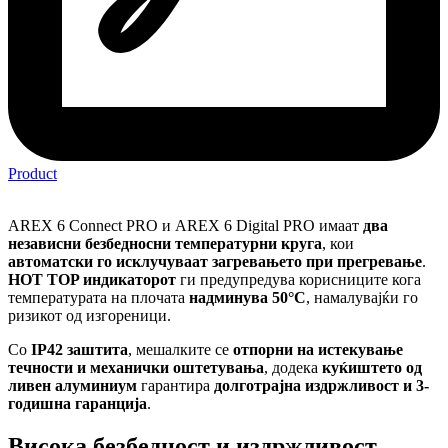
Product
AREX 6 Connect PRO и AREX 6 Digital PRO имаат
два
независни безбедносни температурни круга
, кои
автоматски го исклучуваат загревањето при прегревање
.
HOT TOP индикаторот
ги предупредува корисниците кога
температурата на плочата
надминува 50°C
, намалувајќи го
ризикот од изгореници.
Со
IP42 заштита
, мешалките се
отпорни на истекување
течности и механички оштетувања
, додека
куќиштето од
ливен алуминиум
гарантира
долготрајна издржливост и 3-
годишна гаранција
.
Висока безбедност и издржливост