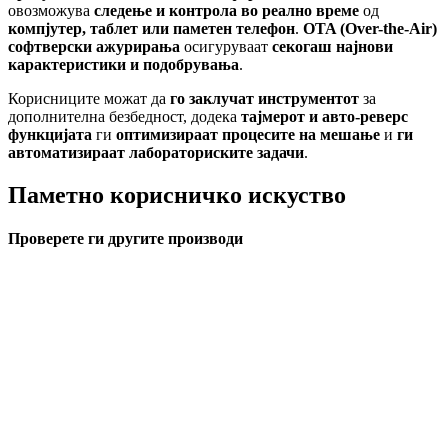
овозможува
следење и контрола во реално време
од
компјутер, таблет или паметен телефон
.
OTA (Over-the-Air)
софтверски ажурирања
осигуруваат
секогаш најнови
карактеристики и подобрувања
.
Корисниците можат да
го заклучат инструментот
за
дополнителна безбедност, додека
тајмерот и авто-реверс
функцијата
ги
оптимизираат процесите на мешање
и
ги
автоматизираат лабораториските задачи
.
Паметно корисничко искуство
Проверете ги другите производи