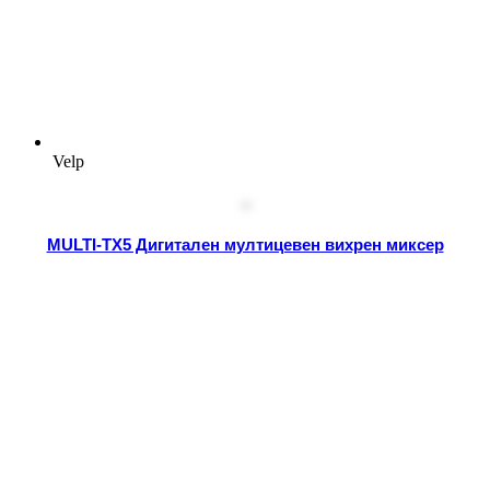
Velp
MULTI-TX5 Дигитален мултицевен вихрен миксер