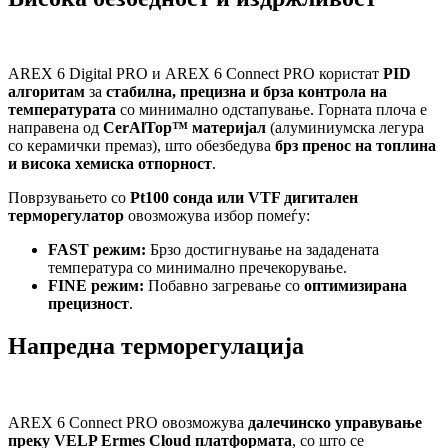
AREX 6 Digital PRO и AREX 6 Connect PRO користат
PID
алгоритам
за
стабилна, прецизна и брза контрола на
температурата
со минимално одстапување. Горната плоча е
направена од
CerAlTop™ материјал
(алуминиумска легура
со керамички премаз), што обезбедува
брз пренос на топлина
и висока хемиска отпорност
.
Поврзувањето со
Pt100 сонда или VTF дигитален
терморегулатор
овозможува избор помеѓу:
FAST режим:
Брзо достигнување на зададената
температура со минимално пречекорување.
FINE режим:
Побавно загревање со
оптимизирана
прецизност
.
Напредна терморегулација
AREX 6 Connect PRO овозможува
далечинско управување
преку VELP Ermes Cloud платформата
, со што се