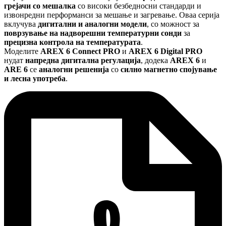
грејачи со мешалка
со високи безбедносни стандарди и
извонредни перформанси за мешање и загревање. Оваа серија
вклучува
дигитални и аналогни модели
, со можност за
поврзување на надворешни температурни сонди
за
прецизна контрола на температурата
.
Моделите
AREX 6 Connect PRO
и
AREX 6 Digital PRO
нудат
напредна дигитална регулација
, додека
AREX 6
и
ARE 6
се
аналогни решенија
со
силно магнетно спојување
и лесна употреба
.