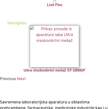
Livit Flex
Steroglass
Ultra visokoobrtni mešač ST-1800DF
Previous
Next
Savremena laboratorijska aparatura u oblastima
prehrambene, farmaceutske, medicinske industrije kao i u