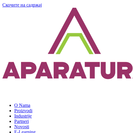
Скочите на садржај
O Nama
Proizvodi
Industrije
Partneri
Novosti
E-Learning