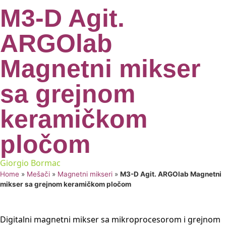
M3-D Agit.
ARGOlab
Magnetni mikser
sa grejnom
keramičkom
pločom
Giorgio Bormac
Home
»
Mešači
»
Magnetni mikseri
»
M3-D Agit. ARGOlab Magnetni
mikser sa grejnom keramičkom pločom
Digitalni magnetni mikser sa mikroprocesorom i grejnom