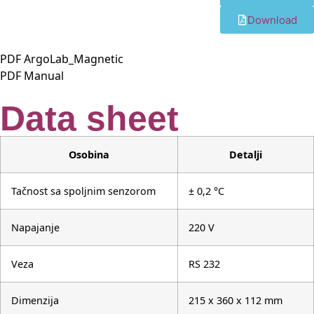
Download
PDF ArgoLab_Magnetic
PDF Manual
Data sheet
Osobina
Detalji
Tačnost sa spoljnim senzorom
± 0,2 °C
Napajanje
220 V
Veza
RS 232
Dimenzija
215 x 360 x 112 mm