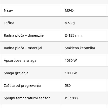
Naziv
M3-D
Težina
4.5 kg
Radna ploča – dimenzije
Ø 135 mm
Radna ploča – materijal
Staklena keramika
Apsorbovana snaga
1030 W
Snaga grejanja
1000 W
Zaštita od pregrevanja
580
Spoljni temperaturni senzor
PT 1000