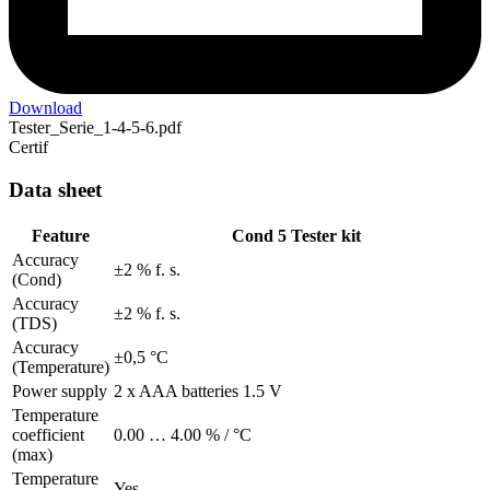
Download
Tester_Serie_1-4-5-6.pdf
Certif
Data sheet
Feature
Cond 5 Tester kit
Accuracy
±2 % f. s.
(Cond)
Accuracy
±2 % f. s.
(TDS)
Accuracy
±0,5 °C
(Temperature)
Power supply
2 x AAA batteries 1.5 V
Temperature
coefficient
0.00 … 4.00 % / °C
(max)
Temperature
Yes