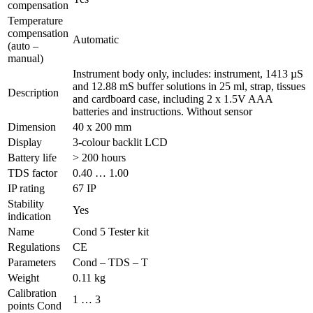
compensation
Temperature
compensation
Automatic
(auto –
manual)
Instrument body only, includes: instrument, 1413 µS
and 12.88 mS buffer solutions in 25 ml, strap, tissues
Description
and cardboard case, including 2 x 1.5V AAA
batteries and instructions. Without sensor
Dimension
40 x 200 mm
Display
3-colour backlit LCD
Battery life
> 200 hours
TDS factor
0.40 … 1.00
IP rating
67 IP
Stability
Yes
indication
Name
Cond 5 Tester kit
Regulations
CE
Parameters
Cond – TDS – T
Weight
0.11 kg
Calibration
1 … 3
points Cond