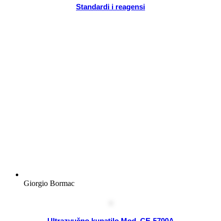
Standardi i reagensi
Giorgio Bormac
Ultrazvučno kupatilo Mod. CE-5700A