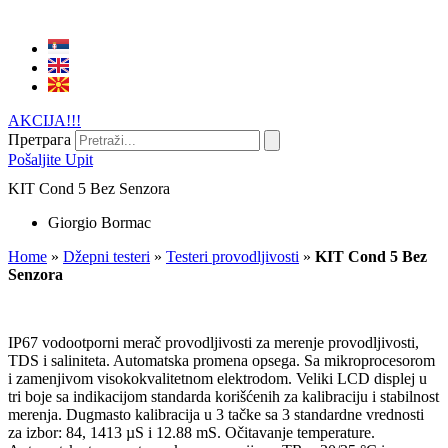
AKCIJA!!!
Претрага
Pošaljite Upit
KIT Cond 5 Bez Senzora
Giorgio Bormac
Home
»
Džepni testeri
»
Testeri provodljivosti
»
KIT Cond 5 Bez
Senzora
IP67 vodootporni merač provodljivosti za merenje provodljivosti,
TDS i saliniteta. Automatska promena opsega. Sa mikroprocesorom
i zamenjivom visokokvalitetnom elektrodom. Veliki LCD displej u
tri boje sa indikacijom standarda korišćenih za kalibraciju i stabilnost
merenja. Dugmasto kalibracija u 3 tačke sa 3 standardne vrednosti
za izbor: 84, 1413 µS i 12.88 mS. Očitavanje temperature.