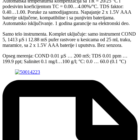
Automatska temperaturna kompenzacija sa TR = 20/25 °C i
podesivim koeficijentom TC = 0.00…4.00%/°C. TDS faktor:
0.40…1.00. Poruke za samodijagnozu. Napajanje 2 x 1.5V AAA
baterije uključene, kompatibilne i sa punjivim baterijama.
Automatsko isključivanje. 1 godina garancije na elektronski deo.
Samo telo instrumenta. Komplet uključuje: samo instrument COND
5, 1413 µS i 12.88 mS pufer rastvore u kesicama od 25 ml, traku,
maramice, sa 2 x 1.5V AAA baterije i uputstva. Bez senzora.
Opseg merenja: COND 0.01 µS … 200 mS; TDS 0.01 ppm …
199.9 ppt; Salinitet 0.1 mg/l…100 g/l; °C: 0.0 … 60.0 (0.1 °C)