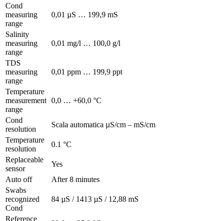
Cond
measuring
0,01 µS … 199,9 mS
range
Salinity
measuring
0,01 mg/l … 100,0 g/l
range
TDS
measuring
0,01 ppm … 199,9 ppt
range
Temperature
measurement
0,0 … +60,0 °C
range
Cond
Scala automatica µS/cm – mS/cm
resolution
Temperature
0.1 °C
resolution
Replaceable
Yes
sensor
Auto off
After 8 minutes
Swabs
recognized
84 µS / 1413 µS / 12,88 mS
Cond
Reference