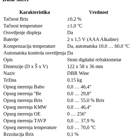
Karakteristika
Vrednost
Tačnost Brix
±0,2 %
Tačnost temperature
±1,0 °C
Osvetljenje displeja
Da
Baterije
2 x 1,5 V (AAA Alkaline)
Kompenzacija temperature
Da, automatska 10,0 … 60,0 °C
Automatska kontrola osvetljenja
Da
Opis
Stoni digitalni refraktometar
Dimenzije (D x Š x V)
122 x 58 x 36 mm
Naziv
DBR Wine
Težina
0,15 kg
Opseg merenja Babo
0,0 … 46,4°
Opseg merenja °Be
0,0 … 29,8°
Opseg merenja Brix
0,0 … 55,0 % Brix
Opseg merenja KMW
0,0 … 46,4°
Opseg merenja OE
0 … 256°
Opseg merenja TAVP
0,0 … 37,9 %
Opseg merenja temperature
0,0 … 70,0 °C
Rezolucija Brix
0,1 %