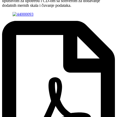
uputstvom za upotrebu i CD-om sa softverom za dodavanje
dodatnih mernih skala i čuvanje podataka.