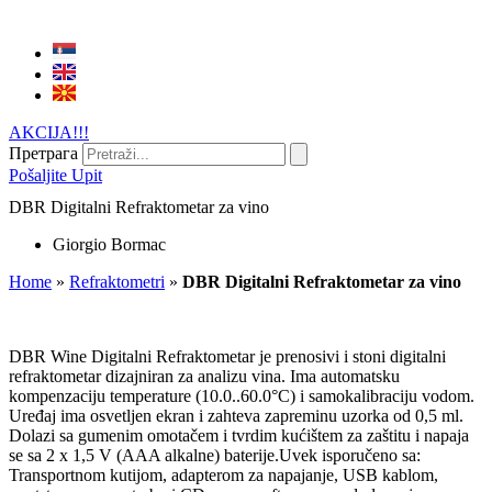
AKCIJA!!!
Претрага
Pošaljite Upit
DBR Digitalni Refraktometar za vino
Giorgio Bormac
Home
»
Refraktometri
»
DBR Digitalni Refraktometar za vino
DBR Wine Digitalni Refraktometar je prenosivi i stoni digitalni
refraktometar dizajniran za analizu vina. Ima automatsku
kompenzaciju temperature (10.0..60.0°C) i samokalibraciju vodom.
Uređaj ima osvetljen ekran i zahteva zapreminu uzorka od 0,5 ml.
Dolazi sa gumenim omotačem i tvrdim kućištem za zaštitu i napaja
se sa 2 x 1,5 V (AAA alkalne) baterije.Uvek isporučeno sa:
Transportnom kutijom, adapterom za napajanje, USB kablom,