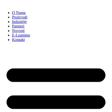
Скочите
на
O Nama
садржај
Proizvodi
Industrije
Partneri
Novosti
E-Learning
Kontakt