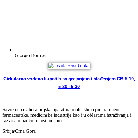
Giorgio Bormac
Cirkularna vodena kupatila sa grejanjem i hlađenjem CB 5-10,
5-20 i 5-30
Savremena laboratorijska aparatura u oblastima prehrambene,
farmaceutske, medicinske industrije kao i u oblastima istraživanja i
razvoja u naučnim institucijama.
Srbija/Crna Gora