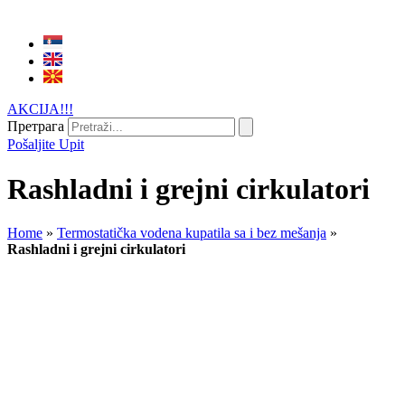
AKCIJA!!!
Претрага
Pošaljite Upit
Rashladni i grejni cirkulatori
Home
»
Termostatička vodena kupatila sa i bez mešanja
»
Rashladni i grejni cirkulatori