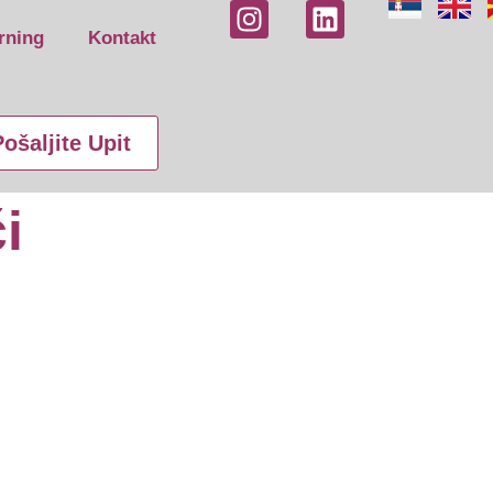
rning
Kontakt
ošaljite Upit
i