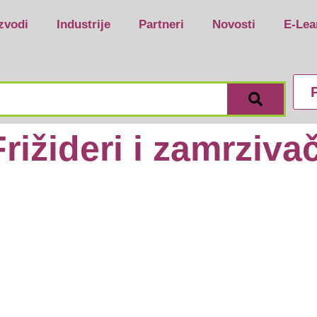
zvodi
Industrije
Partneri
Novosti
E-Lea
P
Frižideri i zamrzivač