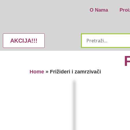
O Nama
Proi
AKCIJA!!!
Home
»
Frižideri i zamrzivači