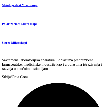
Metalografski Mikroskopi
Polarizacioni Mikroskopi
Stereo Mikroskopi
Savremena laboratorijska aparatura u oblastima prehrambene,
farmaceutske, medicinske industrije kao i u oblastima istraživanja i
razvoja u naučnim institucijama.
Srbija/Crna Gora