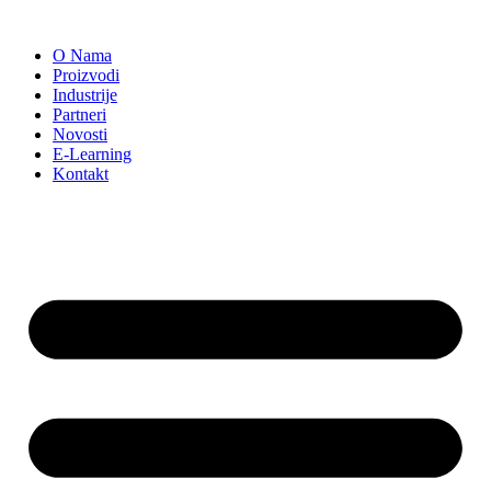
Скочите
на
O Nama
садржај
Proizvodi
Industrije
Partneri
Novosti
E-Learning
Kontakt