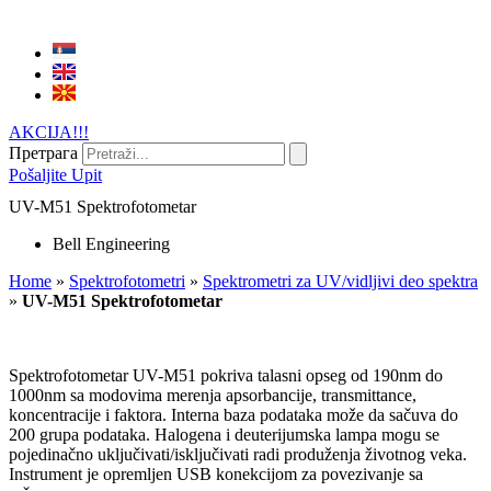
AKCIJA!!!
Претрага
Pošaljite Upit
UV-M51 Spektrofotometar
Bell Engineering
Home
»
Spektrofotometri
»
Spektrometri za UV/vidljivi deo spektra
»
UV-M51 Spektrofotometar
Spektrofotometar UV-M51 pokriva talasni opseg od 190nm do
1000nm sa modovima merenja apsorbancije, transmittance,
koncentracije i faktora. Interna baza podataka može da sačuva do
200 grupa podataka. Halogena i deuterijumska lampa mogu se
pojedinačno uključivati/isključivati radi produženja životnog veka.
Instrument je opremljen USB konekcijom za povezivanje sa