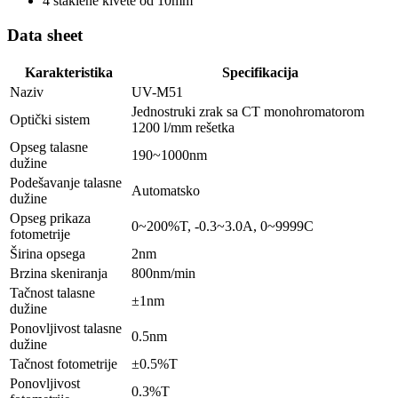
4 staklene kivete od 10mm
Data sheet
Karakteristika
Specifikacija
Naziv
UV-M51
Jednostruki zrak sa CT monohromatorom
Optički sistem
1200 l/mm rešetka
Opseg talasne
190~1000nm
dužine
Podešavanje talasne
Automatsko
dužine
Opseg prikaza
0~200%T, -0.3~3.0A, 0~9999C
fotometrije
Širina opsega
2nm
Brzina skeniranja
800nm/min
Tačnost talasne
±1nm
dužine
Ponovljivost talasne
0.5nm
dužine
Tačnost fotometrije
±0.5%T
Ponovljivost
0.3%T