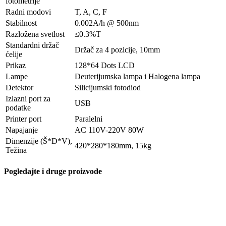
fotometrije
Radni modovi
T, A, C, F
Stabilnost
0.002A/h @ 500nm
Razložena svetlost
≤0.3%T
Standardni držač
Držač za 4 pozicije, 10mm
ćelije
Prikaz
128*64 Dots LCD
Lampe
Deuterijumska lampa i Halogena lampa
Detektor
Silicijumski fotodiod
Izlazni port za
USB
podatke
Printer port
Paralelni
Napajanje
AC 110V-220V 80W
Dimenzije (Š*D*V),
420*280*180mm, 15kg
Težina
Pogledajte i druge proizvode