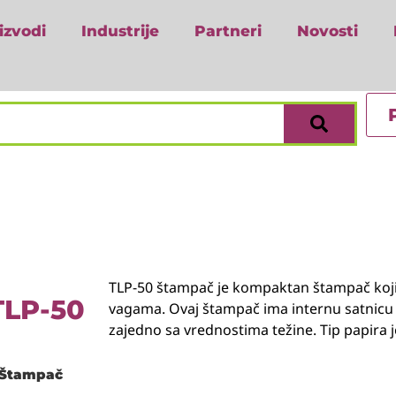
izvodi
Industrije
Partneri
Novosti
TLP-50 štampač je kompaktan štampač koji 
TLP-50
vagama. Ovaj štampač ima internu satnic
zajedno sa vrednostima težine. Tip papira j
i Štampač