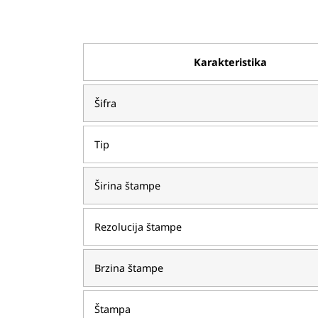
Karakteristika
Šifra
Tip
Širina štampe
Rezolucija štampe
Brzina štampe
Štampa