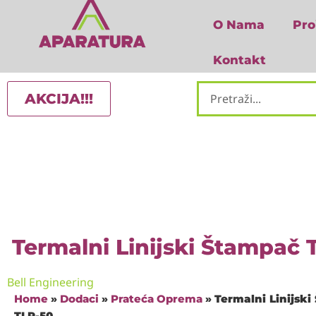
O Nama
Pro
Kontakt
AKCIJA!!!
Termalni Linijski Štampač 
Bell Engineering
Home
»
Dodaci
»
Prateća Oprema
»
Termalni Linijsk
TLP-50