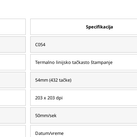
Specifikacija
C054
Termalno linijsko tačkasto štampanje
54mm (432 tačke)
203 x 203 dpi
50mm/sek
Datum/vreme