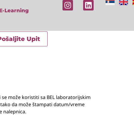
E-Learning
Pošaljite Upit
se može koristiti sa BEL laboratorijskim
u tako da može štampati datum/vreme
e nalepnica.