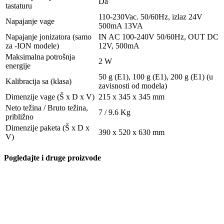
Da
tastaturu
110-230Vac. 50/60Hz, izlaz 24V
Napajanje vage
500mA 13VA
Napajanje jonizatora (samo
IN AC 100-240V 50/60Hz, OUT DC
za -ION modele)
12V, 500mA
Maksimalna potrošnja
2 W
energije
50 g (E1), 100 g (E1), 200 g (E1) (u
Kalibracija sa (klasa)
zavisnosti od modela)
Dimenzije vage (Š x D x V)
215 x 345 x 345 mm
Neto težina / Bruto težina,
7 / 9.6 Kg
približno
Dimenzije paketa (Š x D x
390 x 520 x 630 mm
V)
Pogledajte i druge proizvode