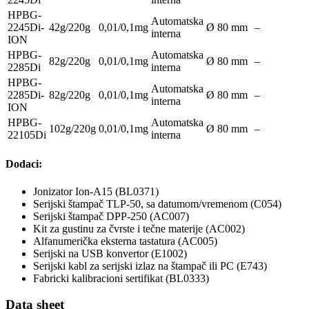
HPBG-
Automatska
2245Di-
42g/220g
0,01/0,1mg
Ø 80 mm
–
interna
ION
HPBG-
Automatska
82g/220g
0,01/0,1mg
Ø 80 mm
–
2285Di
interna
HPBG-
Automatska
2285Di-
82g/220g
0,01/0,1mg
Ø 80 mm
–
interna
ION
HPBG-
Automatska
102g/220g
0,01/0,1mg
Ø 80 mm
–
22105Di
interna
Dodaci:
Jonizator Ion-A15 (BL0371)
Serijski štampač TLP-50, sa datumom/vremenom (C054)
Serijski štampač DPP-250 (AC007)
Kit za gustinu za čvrste i tečne materije (AC002)
Alfanumerička eksterna tastatura (AC005)
Serijski na USB konvertor (E1002)
Serijski kabl za serijski izlaz na štampač ili PC (E743)
Fabricki kalibracioni sertifikat (BL0333)
Data sheet