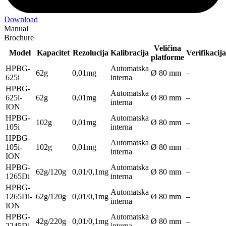
Download
Manual
Brochure
Veličina
Model
Kapacitet
Rezolucija
Kalibracija
Verifikacija
platforme
HPBG-
Automatska
62g
0,01mg
Ø 80 mm
–
625i
interna
HPBG-
Automatska
625i-
62g
0,01mg
Ø 80 mm
–
interna
ION
HPBG-
Automatska
102g
0,01mg
Ø 80 mm
–
105i
interna
HPBG-
Automatska
105i-
102g
0,01mg
Ø 80 mm
–
interna
ION
HPBG-
Automatska
62g/120g
0,01/0,1mg
Ø 80 mm
–
1265Di
interna
HPBG-
Automatska
1265Di-
62g/120g
0,01/0,1mg
Ø 80 mm
–
interna
ION
HPBG-
Automatska
42g/220g
0,01/0,1mg
Ø 80 mm
–
2245Di
interna