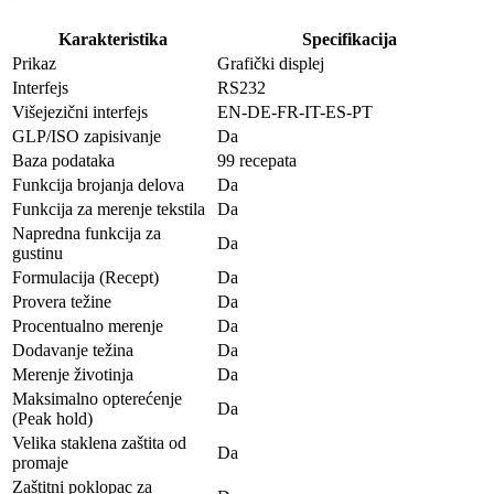
Karakteristika
Specifikacija
Prikaz
Grafički displej
Interfejs
RS232
Višejezični interfejs
EN-DE-FR-IT-ES-PT
GLP/ISO zapisivanje
Da
Baza podataka
99 recepata
Funkcija brojanja delova
Da
Funkcija za merenje tekstila
Da
Napredna funkcija za
Da
gustinu
Formulacija (Recept)
Da
Provera težine
Da
Procentualno merenje
Da
Dodavanje težina
Da
Merenje životinja
Da
Maksimalno opterećenje
Da
(Peak hold)
Velika staklena zaštita od
Da
promaje
Zaštitni poklopac za