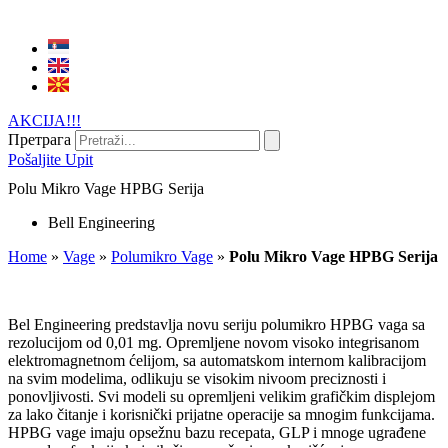
AKCIJA!!!
Претрага
Pošaljite Upit
Polu Mikro Vage HPBG Serija
Bell Engineering
Home
»
Vage
»
Polumikro Vage
»
Polu Mikro Vage HPBG Serija
Bel Engineering predstavlja novu seriju polumikro HPBG vaga sa
rezolucijom od 0,01 mg. Opremljene novom visoko integrisanom
elektromagnetnom ćelijom, sa automatskom internom kalibracijom
na svim modelima, odlikuju se visokim nivoom preciznosti i
ponovljivosti. Svi modeli su opremljeni velikim grafičkim displejom
za lako čitanje i korisnički prijatne operacije sa mnogim funkcijama.
HPBG vage imaju opsežnu bazu recepata, GLP i mnoge ugrađene