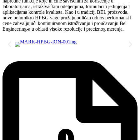
napredne funkcije koje ih čine savršenim za korišćenje u
laboratorijama, istraživačkim odeljenjima, formulaciji jedinjenja i
aplikacijama kontrole kvaliteta. Kao i u tradiciji BEL proizvoda,
nove polumikro HPBG vage pružaju odličan odnos performansi i
cene zahvaljujući kontinuiranom istraživanju i proučavanju Bel
Engineering-a u oblasti visoke rezolucije i preciznog merenja.