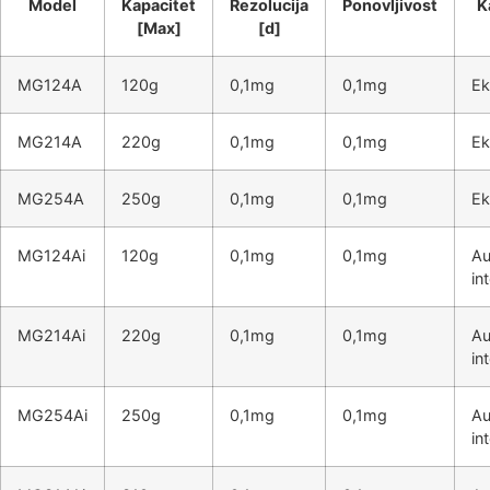
Model
Kapacitet
Rezolucija
Ponovljivost
K
[Max]
[d]
MG124A
120g
0,1mg
0,1mg
Ek
MG214A
220g
0,1mg
0,1mg
Ek
MG254A
250g
0,1mg
0,1mg
Ek
MG124Ai
120g
0,1mg
0,1mg
Au
in
MG214Ai
220g
0,1mg
0,1mg
Au
in
MG254Ai
250g
0,1mg
0,1mg
Au
in