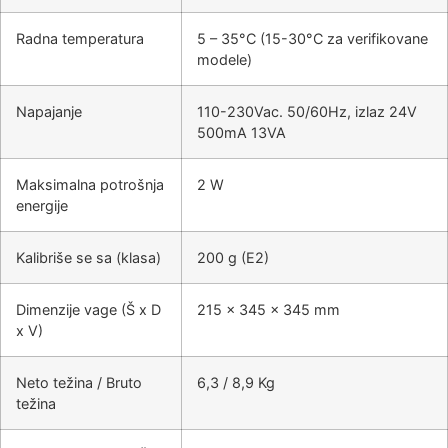
Radna temperatura
5 – 35°C (15-30°C za verifikovane
modele)
Napajanje
110-230Vac. 50/60Hz, izlaz 24V
500mA 13VA
Maksimalna potrošnja
2 W
energije
Kalibriše se sa (klasa)
200 g (E2)
Dimenzije vage (Š x D
215 x 345 x 345 mm
x V)
Neto težina / Bruto
6,3 / 8,9 Kg
težina