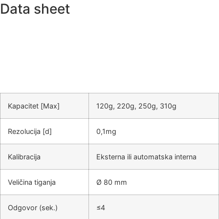
Data sheet
Kapacitet [Max]
120g, 220g, 250g, 310g
Rezolucija [d]
0,1mg
Kalibracija
Eksterna ili automatska interna
Veličina tiganja
Ø 80 mm
Odgovor (sek.)
≤4