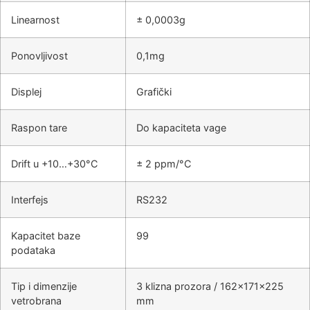
Linearnost
± 0,0003g
Ponovljivost
0,1mg
Displej
Grafički
Raspon tare
Do kapaciteta vage
Drift u +10…+30°C
± 2 ppm/°C
Interfejs
RS232
Kapacitet baze
99
podataka
Tip i dimenzije
3 klizna prozora / 162x171x225
vetrobrana
mm