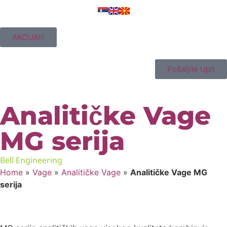
AKCIJA!!!
Pošaljite Upit
Analitičke Vage
MG serija
Bell Engineering
Home
»
Vage
»
Analitičke Vage
»
Analitičke Vage MG
serija