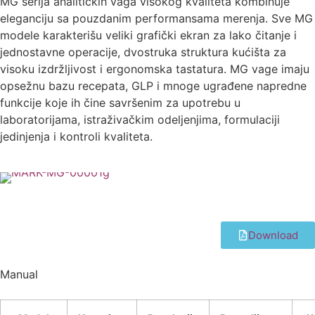
MG serija analitičkih vaga visokog kvaliteta kombinuje
eleganciju sa pouzdanim performansama merenja. Sve MG
modele karakterišu veliki grafički ekran za lako čitanje i
jednostavne operacije, dvostruka struktura kućišta za
visoku izdržljivost i ergonomska tastatura. MG vage imaju
opsežnu bazu recepata, GLP i mnoge ugrađene napredne
funkcije koje ih čine savršenim za upotrebu u
laboratorijama, istraživačkim odeljenjima, formulaciji
jedinjenja i kontroli kvaliteta.
Download
Manual