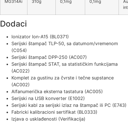
MG314Ai
310g
0,1mg
0,1mg
Au
in
Dodaci
Ionizator Ion-A15 (BL0371)
Serijski štampač TLP-50, sa datumom/vremenom
(C054)
Serijski štampač DPP-250 (AC007)
Serijski štampač STAT, sa statističkim funkcijama
(AC022)
Komplet za gustinu za čvrste i tečne supstance
(AC002)
Alfanumerička eksterna tastatura (AC005)
Serijski na USB konverter (E1002)
Serijski kabl za serijski izlaz na štampač ili PC (E743)
Fabricki kalibracioni sertifikat (BL0333)
Izjava o usklađenosti (Verifikacija)