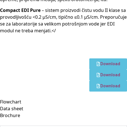
Compact EDI Pure
– sistem proizvodi čistu vodu II klase sa
provodljivošću <0.2 μS/cm, tipično ≤0.1 μS/cm. Preporučuje
se za laboratorije sa velikom potrošnjom vode jer EDI
modul ne treba menjati.</
Download
Download
Download
Flowchart
Data sheet
Brochure