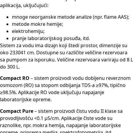
aplikacija, uključujući:
mnoge neorganske metode analize (npr. flame AAS);
metode mokre hemije;
elektrohemiju;
pranje laboratorijskog posuđa, itd.
Sistem za vodu ima dizajn koji štedi prostor, dimenzije su
oko 23
30
41 cm. Dostupne su različite veličine rezervoara
sa pumpom za isporuku. Veličine rezervoara variraju od 8 L
do 300 L.
Compact RO
– sistem proizvodi vodu dobijenu reverznom
osmozom (RO) sa stopom odbijanja TDS-a ≥97%, tipično
≥98.5%. Aplikacije RO vode uključuju napajanje
laboratorijske opreme.
Compact Pure
– sistem proizvodi čistu vodu II klase sa
provodljivošću <0.1 μS/cm. Aplikacije čiste vode su
raznolike, npr. mokra hemija, napajanje laboratorijske
opreme, priprema medija, spektrofotometrija, itd.