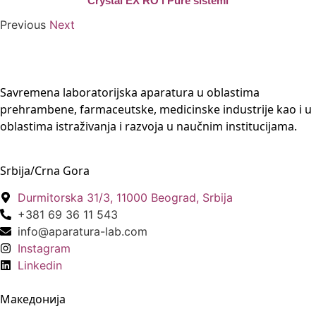
Crystal EX RO i Pure sistemi
Previous
Next
Savremena laboratorijska aparatura u oblastima
prehrambene, farmaceutske, medicinske industrije kao i u
oblastima istraživanja i razvoja u naučnim institucijama.
Srbija/Crna Gora
Durmitorska 31/3, 11000 Beograd, Srbija
+381 69 36 11 543
info@aparatura-lab.com
Instagram
Linkedin
Македонија