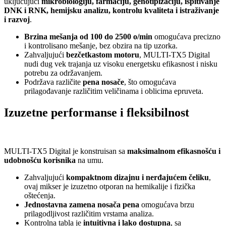
uključujući
mikrobiologiju, farmaciju, genotipizaciju, ispitivanje
DNK i RNK, hemijsku analizu, kontrolu kvaliteta i istraživanje
i razvoj
.
Brzina mešanja od 100 do 2500 o/min
omogućava precizno
i kontrolisano mešanje, bez obzira na tip uzorka.
Zahvaljujući
bezčetkastom motoru
, MULTI-TX5 Digital
nudi dug vek trajanja uz visoku energetsku efikasnost i nisku
potrebu za održavanjem.
Podržava različite
pena nosače
, što omogućava
prilagođavanje različitim veličinama i oblicima epruveta.
Izuzetne performanse i fleksibilnost
MULTI-TX5 Digital je konstruisan sa
maksimalnom efikasnošću i
udobnošću korisnika
na umu.
Zahvaljujući
kompaktnom dizajnu i nerđajućem čeliku
,
ovaj mikser je izuzetno otporan na hemikalije i fizička
oštećenja.
Jednostavna zamena nosača pena
omogućava brzu
prilagodljivost različitim vrstama analiza.
Kontrolna tabla je
intuitivna i lako dostupna
, sa