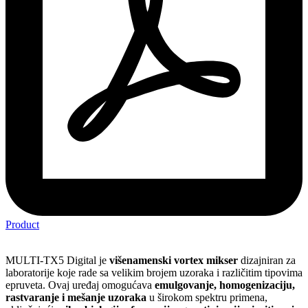
Product
MULTI-TX5 Digital je
višenamenski vortex mikser
dizajniran za
laboratorije koje rade sa velikim brojem uzoraka i različitim tipovima
epruveta. Ovaj uređaj omogućava
emulgovanje, homogenizaciju,
rastvaranje i mešanje uzoraka
u širokom spektru primena,