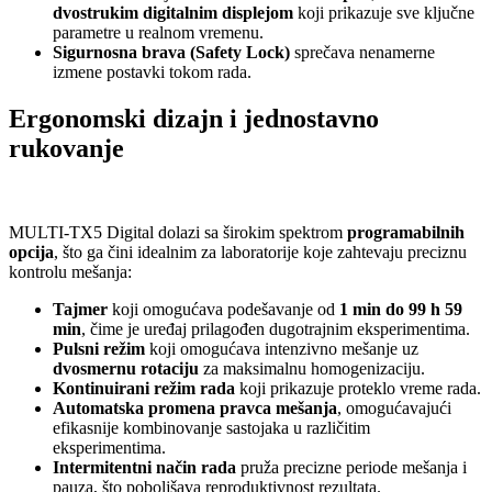
dvostrukim digitalnim displejom
koji prikazuje sve ključne
parametre u realnom vremenu.
Sigurnosna brava (Safety Lock)
sprečava nenamerne
izmene postavki tokom rada.
Ergonomski dizajn i jednostavno
rukovanje
MULTI-TX5 Digital dolazi sa širokim spektrom
programabilnih
opcija
, što ga čini idealnim za laboratorije koje zahtevaju preciznu
kontrolu mešanja:
Tajmer
koji omogućava podešavanje od
1 min do 99 h 59
min
, čime je uređaj prilagođen dugotrajnim eksperimentima.
Pulsni režim
koji omogućava intenzivno mešanje uz
dvosmernu rotaciju
za maksimalnu homogenizaciju.
Kontinuirani režim rada
koji prikazuje proteklo vreme rada.
Automatska promena pravca mešanja
, omogućavajući
efikasnije kombinovanje sastojaka u različitim
eksperimentima.
Intermitentni način rada
pruža precizne periode mešanja i
pauza, što poboljšava reproduktivnost rezultata.