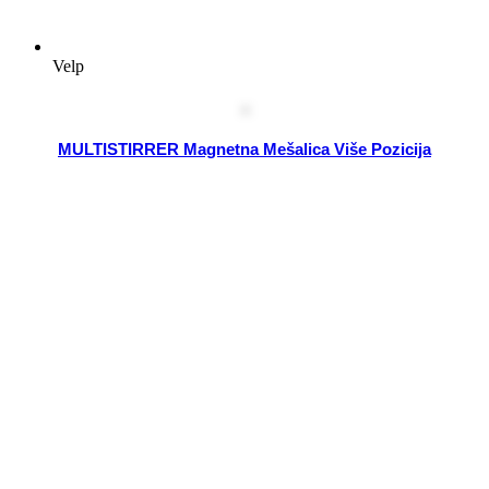
Velp
MULTISTIRRER Magnetna Mešalica Više Pozicija