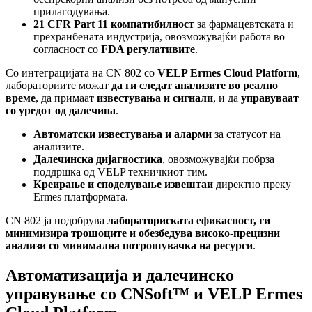
прилагодувања.
21 CFR Part 11 компатибилност
за фармацевтската и
прехранбената индустрија, овозможувајќи работа во
согласност со
FDA регулативите
.
Со интеграцијата на CN 802 со
VELP Ermes Cloud Platform
,
лабораториите можат
да ги следат анализите во реално
време
, да примаат
известувања и сигнали
, и да
управуваат
со уредот од далечина
.
Автоматски известувања и аларми
за статусот на
анализите.
Далечинска дијагностика
, овозможувајќи побрза
поддршка од VELP техничкиот тим.
Креирање и споделување извештаи
директно преку
Ermes платформата.
CN 802 ја подобрува
лабораториската ефикасност, ги
минимизира трошоците и обезбедува високо-прецизни
анализи со минимална потрошувачка на ресурси
.
Автоматизација и далечинско
управување со CNSoft™ и VELP Ermes