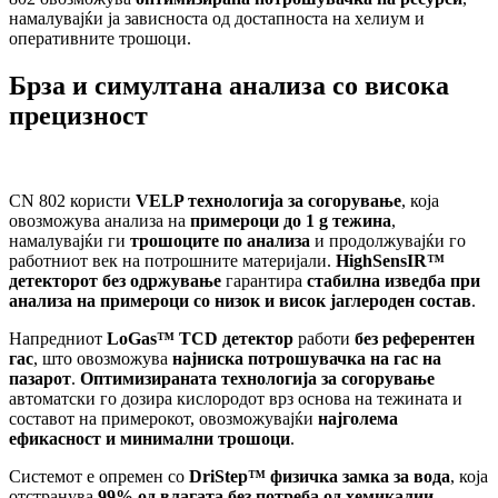
намалувајќи ја зависноста од достапноста на хелиум и
оперативните трошоци.
Брза и симултана анализа со висока
прецизност
CN 802 користи
VELP технологија за согорување
, која
овозможува анализа на
примероци до 1 g тежина
,
намалувајќи ги
трошоците по анализа
и продолжувајќи го
работниот век на потрошните материјали.
HighSensIR™
детекторот без одржување
гарантира
стабилна изведба при
анализа на примероци со низок и висок јаглероден состав
.
Напредниот
LoGas™ TCD детектор
работи
без референтен
гас
, што овозможува
најниска потрошувачка на гас на
пазарот
.
Оптимизираната технологија за согорување
автоматски го дозира кислородот врз основа на тежината и
составот на примерокот, овозможувајќи
најголема
ефикасност и минимални трошоци
.
Системот е опремен со
DriStep™ физичка замка за вода
, која
отстранува
99% од влагата без потреба од хемикалии
,