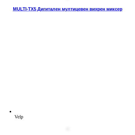
MULTI-TX5 Дигитален мултицевен вихрен миксер
Velp