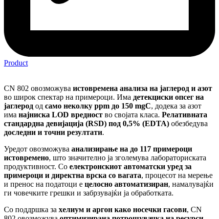
Product
CN 802 овозможува
истовремена анализа на јаглерод и азот
во широк спектар на примероци. Има
детекциски опсег на
јаглерод
од
само неколку ppm до 150 mgC
, додека за азот
има
најниска LOD вредност
во својата класа.
Релативната
стандардна девијација (RSD) под 0,5% (EDTA)
обезбедува
доследни и точни резултати
.
Уредот овозможува
анализирање на до 117 примероци
истовремено
, што значително ја зголемува лабораториската
продуктивност. Со
електронскиот автоматски уред за
примероци и директна врска со вагата
, процесот на мерење
и пренос на податоци е
целосно автоматизиран
, намалувајќи
ги човечките грешки и забрзувајќи ја обработката.
Со поддршка за
хелиум и аргон како носечки гасови
, CN
802 овозможува
оптимизирана потрошувачка на ресурси
,