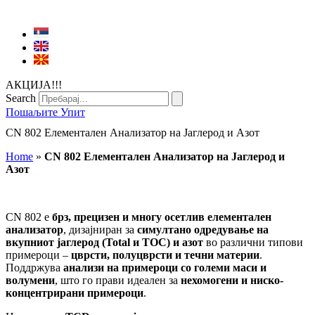
АКЦИЈА!!!
Search
Пошаљите Упит
CN 802 Елементален Анализатор на Јаглерод и Азот
Home
»
CN 802 Елементален Анализатор на Јаглерод и
Азот
CN 802 е
брз, прецизен и многу осетлив елементален
анализатор
, дизајниран за
симултано одредување на
вкупниот јаглерод (Total и TOC) и азот
во различни типови
примероци –
цврсти, полуцврсти и течни материи
.
Поддржува
анализи на примероци со големи маси и
волумени
, што го прави идеален за
нехомогени и ниско-
концентрирани примероци
.