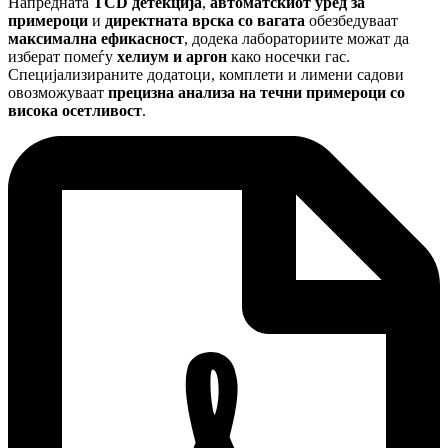
Напредната
TCD детекција
,
автоматскиот уред за
примероци
и
директната врска со вагата
обезбедуваат
максимална ефикасност
, додека лабораториите можат да
изберат помеѓу
хелиум и аргон
како носечки гас.
Специјализираните додатоци, комплети и лимени садови
овозможуваат
прецизна анализа на течни примероци со
висока осетливост
.