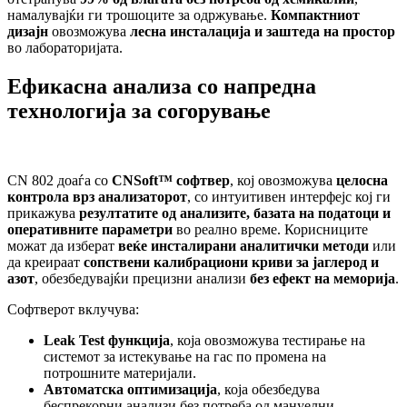
намалувајќи ги трошоците за одржување.
Компактниот
дизајн
овозможува
лесна инсталација и заштеда на простор
во лабораторијата.
Ефикасна анализа со напредна
технологија за согорување
CN 802 доаѓа со
CNSoft™ софтвер
, кој овозможува
целосна
контрола врз анализаторот
, со интуитивен интерфејс кој ги
прикажува
резултатите од анализите, базата на податоци и
оперативните параметри
во реално време. Корисниците
можат да изберат
веќе инсталирани аналитички методи
или
да креираат
сопствени калибрациони криви за јаглерод и
азот
, обезбедувајќи прецизни анализи
без ефект на меморија
.
Софтверот вклучува:
Leak Test функција
, која овозможува тестирање на
системот за истекување на гас по промена на
потрошните материјали.
Автоматска оптимизација
, која обезбедува
беспрекорни анализи без потреба од мануелни