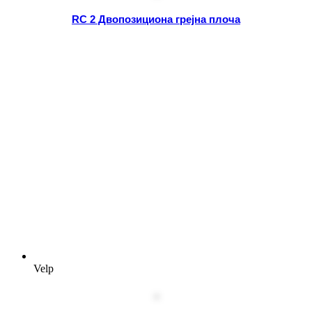
RC 2 Двопозициона грејна плоча
Velp