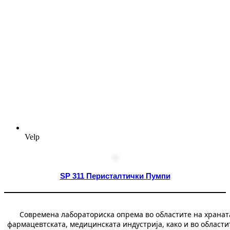
Velp
SP 311 Перисталтички Пумпи
Современа лабораториска опрема во областите на хранат
фармацевтската, медицинската индустрија, како и во области