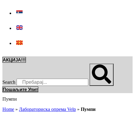
АКЦИЈА!!!
Search
Пошаљите Упит
Пумпи
Home
»
Лабораториска опрема Velp
»
Пумпи