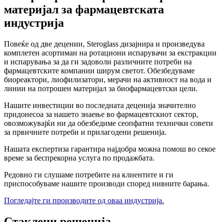
материјал за фармацевтската
индустрија
Повеќе од две децении, Steroglass дизајнира и произведува
комплетен асортиман на ротациони испарувачи за екстракции
и испарувања за да ги задоволи различните потреби на
фармацевтските компании ширум светот. Обезбедуваме
биореактори, лиофилизатори, мерачи на активност на вода и
линии на потрошен материјал за биофармацевтски цели.
Нашите инвестиции во последната деценија значително
придонесоа за нашето знаење во фармацевтскиот сектор,
овозможувајќи ни да обезбедиме сеопфатни технички совети
за првичните потреби и прилагодени решенија.
Нашата експертиза гарантира најдобра можна помош во секое
време за беспрекорна услуга по продажбата.
Редовно ги слушаме потребите на клиентите и ги
приспособуваме нашите производи според нивните барања.
Погледајте ги производите од оваа индустрија.
Стаклени решенија