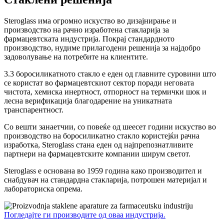
Steroglass има огромно искуство во дизајнирање и
производство на рачно изработена стакларија за
фармацевтската индустрија. Покрај стандардното
производство, нудиме прилагодени решенија за најдобро
задоволување на потребите на клиентите.
3.3 боросиликатното стакло е еден од главните суровини што
се користат во фармацевтскиот сектор поради неговата
чистота, хемиска инертност, отпорност на термички шок и
лесна верификација благодарение на уникатната
транспарентност.
Со вешти занаетчии, со повеќе од шеесет години искуство во
производство на боросиликатно стакло користејќи рачна
изработка, Steroglass стана еден од најпрепознатливите
партнери на фармацевтските компании ширум светот.
Steroglass е основана во 1959 година како производител и
снабдувач на стандардна стакларија, потрошен материјал и
лабораториска опрема.
Погледајте ги производите од оваа индустрија.